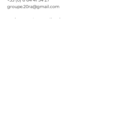
+33 (0) 6 64 41 54 27
groupe.20ra@gmail.com
Assistante de coordination
Tania Brajkovic
06 80 15 44 42
info.routedes20@gmail.com
Régie générale Route des 20
Denis Chapellon
06 70 91 31 53
ADRESSE
Groupe des 20
20 rue de la Convention
69600 Oullins-Pierre-Bénite
Haut de page