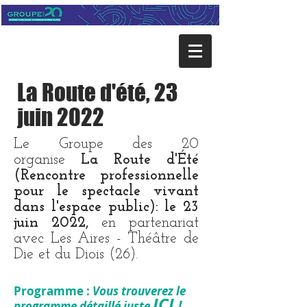
La Route d'été, 23
juin 2022
Le Groupe des 20
organise
La Route d'Été
(Rencontre professionnelle
pour le spectacle vivant
dans l'espace public):
le 23
juin 2022,
en partenariat
avec Les Aires - Théâtre de
Die et du Diois (26).
Programme :
Vous trouverez le
ICI
!
programme détaillé juste