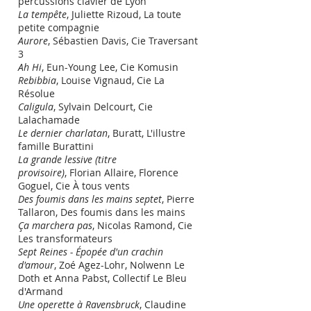
percussions clavier de Lyon
La tempête
, Juliette Rizoud, La toute
petite compagnie
Aurore
, Sébastien Davis, Cie Traversant
3
Ah Hi
, Eun-Young Lee, Cie Komusin
Rebibbia
, Louise Vignaud, Cie La
Résolue
Caligula
, Sylvain Delcourt, Cie
Lalachamade
Le dernier charlatan
, Buratt, L'illustre
famille Burattini
La grande lessive (titre
provisoire)
, Florian Allaire, Florence
Goguel, Cie À tous vents
Des foumis dans les mains septet
, Pierre
Tallaron, Des foumis dans les mains
Ça marchera pas
, Nicolas Ramond, Cie
Les transformateurs
Sept Reines - Épopée d'un crachin
d'amour
, Zoé Agez-Lohr, Nolwenn Le
Doth et Anna Pabst, Collectif Le Bleu
d'Armand
Une operette à Ravensbruck
, Claudine