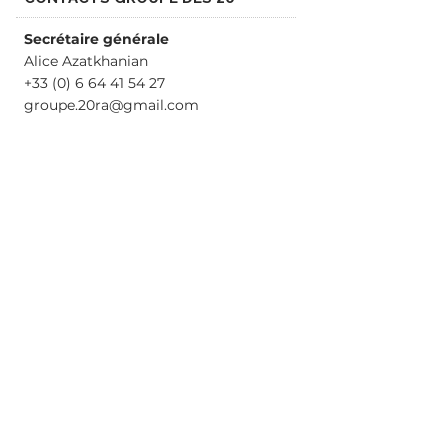
Secrétaire générale
Alice Azatkhanian
+33 (0) 6 64 41 54 27
groupe.20ra@gmail.com
Assistante de coordination
Tania Brajkovic
06 80 15 44 42
info.routedes20@gmail.com
Régie générale Route des 20
Denis Chapellon
06 70 91 31 53
ADRESSE
Groupe des 20
20 rue de la Convention