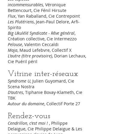
incommensurables,
Véronique
Bettencourt, Cie Fénil Hirsute
Flux
, Yan Raballand, Cie Contrepoint
Les Plutériens
, Jean-Paul Delore, Arfi-
Spirito
Big Ukulélé Syndicate - Rêve général
,
Création collective, Cie Intermezzo
Pelouse
, Valentin Ceccaldi
Maja
, Maud Lefebvre, Collectif X
L'autre (titre provisoire)
, Dorian Lechaux,
Cie Puéril péril
Vitrine inter-réseaux
Syndrome U
, Julien Guyomard, Cie
Scena Nostra
D'autres
, Tiphanie Bovay-Klameth, Cie
TBK
Autour du domaine
, Collectif Porte 27
Rendez-vous
Cendrillon, c'est moi !
, Philippe
Delaigue, Cie Philippe Delaigue & Les