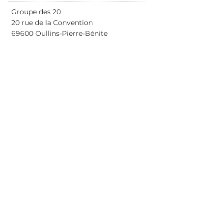
Groupe des 20
20 rue de la Convention
69600 Oullins-Pierre-Bénite
Haut de page
Fichier contacts - juin 26
La charte Lieux & Compagnies
Carnet de coopération - Janv 21
Si vous souhaitez recevoir notre newsletter, cliquez ici pour nous envoyer un mail
Le Groupe des 20 bénéficie de l’aide
de la Région Auvergne-Rhône-Alpes
et du Ministère de la Culture - DRAC
Auvergne-Rhône-Alpes